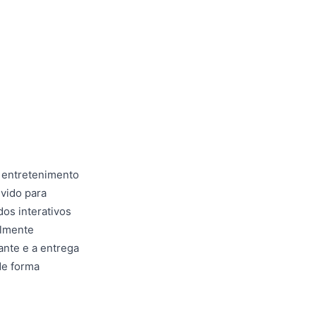
 entretenimento
lvido para
os interativos
almente
nte e a entrega
de forma