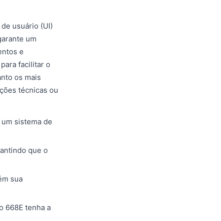
de usuário (UI)
 garante um
entos e
ara facilitar o
anto os mais
ções técnicas ou
 um sistema de
antindo que o
tém sua
 o 668E tenha a