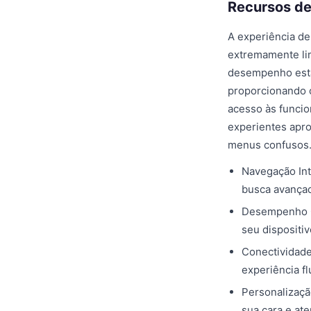
Recursos de 
A experiência de
extremamente limp
desempenho está
proporcionando c
acesso às funcio
experientes apr
menus confusos
Navegação Int
busca avançad
Desempenho Ot
seu dispositi
Conectividade
experiência fl
Personalização
sua cara e at