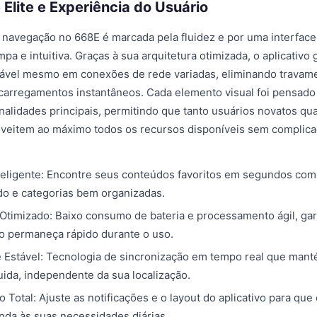
Elite e Experiência do Usuário
 navegação no 668E é marcada pela fluidez e por uma interface 
a e intuitiva. Graças à sua arquitetura otimizada, o aplicativo
vel mesmo em conexões de rede variadas, eliminando travam
arregamentos instantâneos. Cada elemento visual foi pensado p
nalidades principais, permitindo que tanto usuários novatos qu
oveitem ao máximo todos os recursos disponíveis sem complica
.
eligente: Encontre seus conteúdos favoritos em segundos com
o e categorias bem organizadas.
imizado: Baixo consumo de bateria e processamento ágil, gar
vo permaneça rápido durante o uso.
 Estável: Tecnologia de sincronização em tempo real que man
uida, independente da sua localização.
 Total: Ajuste as notificações e o layout do aplicativo para que
enda às suas necessidades diárias.