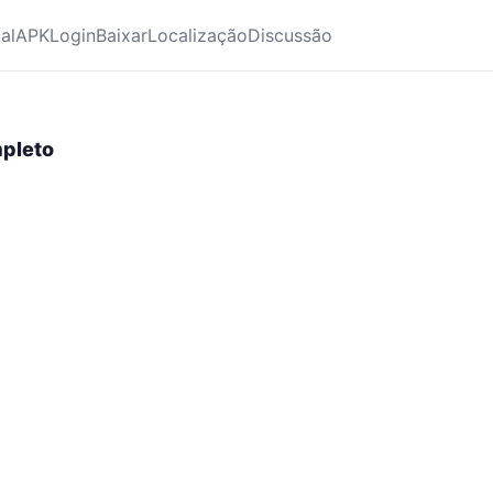
ial
APK
Login
Baixar
Localização
Discussão
mpleto