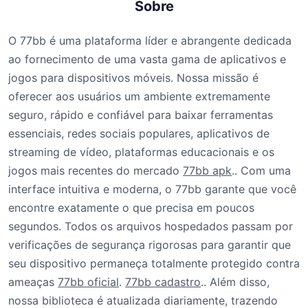
Sobre
O 77bb é uma plataforma líder e abrangente dedicada
ao fornecimento de uma vasta gama de aplicativos e
jogos para dispositivos móveis. Nossa missão é
oferecer aos usuários um ambiente extremamente
seguro, rápido e confiável para baixar ferramentas
essenciais, redes sociais populares, aplicativos de
streaming de vídeo, plataformas educacionais e os
jogos mais recentes do mercado
77bb apk
.. Com uma
interface intuitiva e moderna, o 77bb garante que você
encontre exatamente o que precisa em poucos
segundos. Todos os arquivos hospedados passam por
verificações de segurança rigorosas para garantir que
seu dispositivo permaneça totalmente protegido contra
ameaças
77bb oficial
.
77bb cadastro
.. Além disso,
nossa biblioteca é atualizada diariamente, trazendo