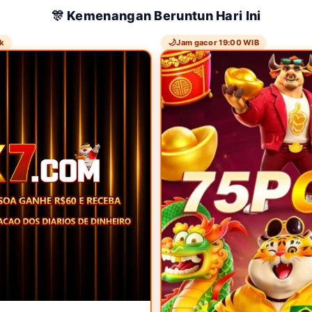
🎊 Kemenangan Beruntun Hari Ini
🌙
ik
Jam gacor 19:00 WIB