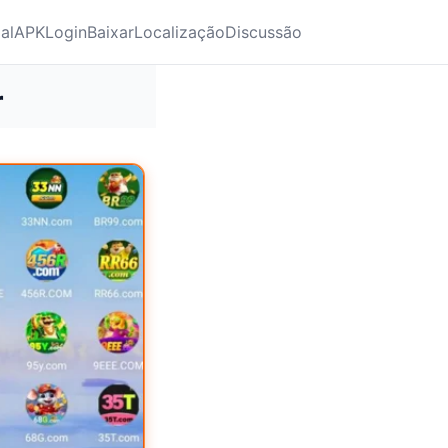
ial
APK
Login
Baixar
Localização
Discussão
r