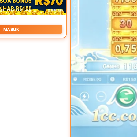
MASUK