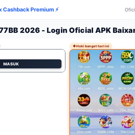
Pix Cashback Premium ⚡
Ofic
77BB 2026 - Login Oficial APK Baixa
🍀
Hoki banget hari ini
MASUK