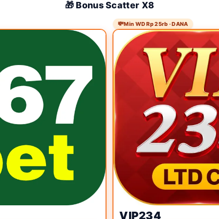
🎁 Bonus Scatter X8
💸
Min WD Rp 25rb · DANA
VIP234