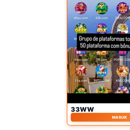
33WW
MASUK