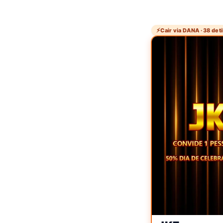
⚡
Cair via DANA · 38 det